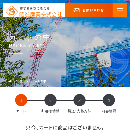
お問い合わせ
カートの中
USCES-CART
カートの中
HOME
1
2
3
4
カート
お客様情報
発送・支払方法
内容確認
只今、カートに商品はございません。